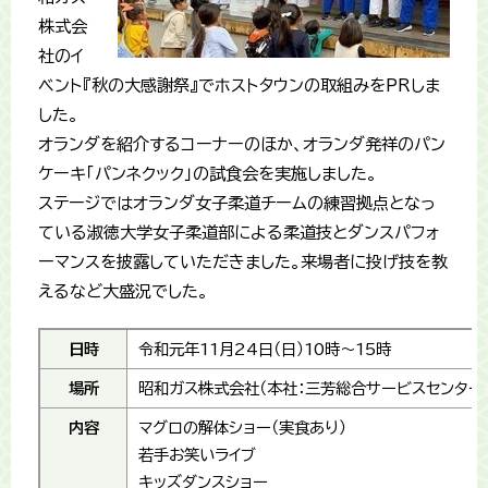
株式会
社のイ
ベント『秋の大感謝祭』でホストタウンの取組みをPRしま
した。
オランダを紹介するコーナーのほか、オランダ発祥のパン
ケーキ「パンネクック」の試食会を実施しました。
ステージではオランダ女子柔道チームの練習拠点となっ
ている淑徳大学女子柔道部による柔道技とダンスパフォ
ーマンスを披露していただきました。来場者に投げ技を教
えるなど大盛況でした。
日時
令和元年11月24日（日）10時～15時
場所
昭和ガス株式会社（本社：三芳総合サービスセンター
内容
マグロの解体ショー（実食あり）
若手お笑いライブ
キッズダンスショー