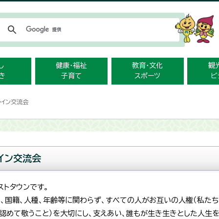
メニューをスキップします
し
健康・福祉
教育・文化
観
き
子育て
スポーツ
ビ
ライン交流会
イン交流会
ストタウンです。
別、国籍、人種、年齢等に関わらず、すべての人がお互いの人権（私た
と認めて敬うこと）を大切にし、支えあい、誰もが生き生きとした人生