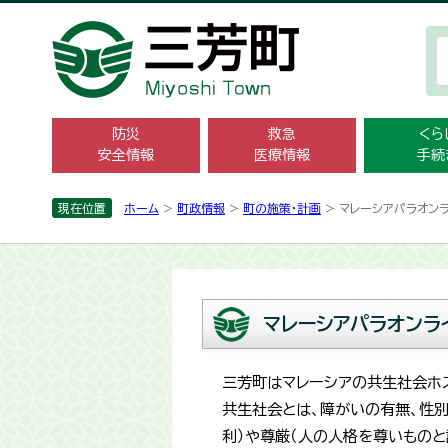
防災
救急
くら
安全情報
医療情報
手続
現在位置
ホーム
>
町政情報
>
町の施策・計画
> マレーシアパラオン
マレーシアパラオンラ
三芳町はマレーシアの共生社会ホ
共生社会とは、障がいの有無、性
利）や尊厳（人の人格を尊いもの