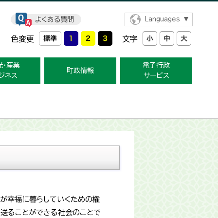
よくある質問
Languages
色変更
文字
光・産業
電子行政
町政情報
ジネス
サービス
ちが幸福に暮らしていくための権
を送ることができる社会のことで