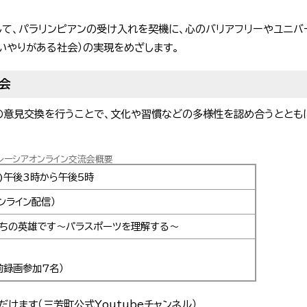
して、パラリンピアンの受け入れを契機に、心のバリアフリーやユニバ
いやりがある社会）の実現をめざします。
会
の意見交換を行うことで、文化や習慣などの多様性を認め合うととも
レーシアオンライン交流会概要
金)午後3時から午後5時
ンライン配信）
たちの英雄です〜パラスポーツを理解する〜
前録画参加7名）
けます（三芳町公式Youtubeチャンネル）