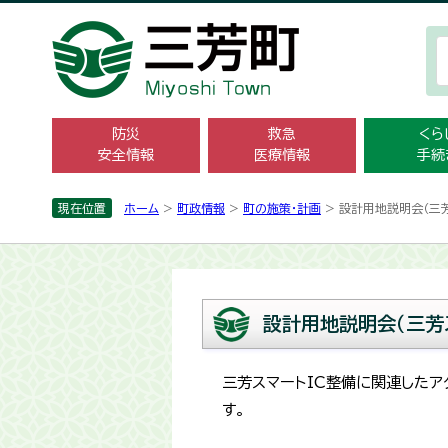
防災
救急
くら
安全情報
医療情報
手続
現在位置
ホーム
>
町政情報
>
町の施策・計画
> 設計用地説明会（三芳
設計用地説明会（三芳
三芳スマートIC整備に関連した
す。