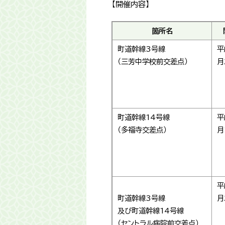
【開催内容】
箇所名
町道幹線3号線
平
（三芳中学校前交差点）
月
町道幹線14号線
平
（多福寺交差点）
月
平
町道幹線3号線
月
及び町道幹線14号線
（セントラル病院前交差点）