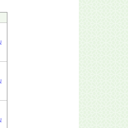
リ
リ
リ