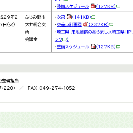
・
整備スケジュール
（127KB）
成29年2
ふじみ野市
・
次第
（141KB）
7日（火）
大井総合支
・
交差点計画図
（237KB）
所
・
埼玉県「用地補償のあらまし」（埼玉県HP
会議室
ン
ク
）
・
整備スケジュール
（127KB）
点整備担当
7・228） ／ FAX：049-274-1052