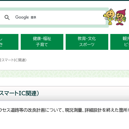
メニューをスキップします
し
健康・福祉
教育・文化
観
き
子育て
スポーツ
ビ
スマートIC関連）
スマートIC関連）
アクセス道路等の改良計画について、現況測量、詳細設計を終えた箇所