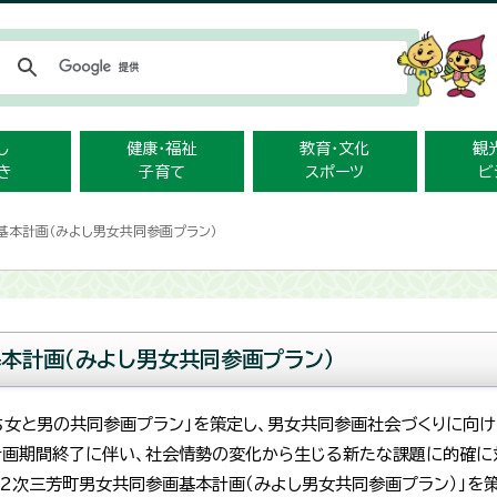
メニューをスキップします
し
健康・福祉
教育・文化
観
き
子育て
スポーツ
ビ
基本計画（みよし男女共同参画プラン）
本計画（みよし男女共同参画プラン）
まち女と男の共同参画プラン」を策定し、男女共同参画社会づくりに向
の計画期間終了に伴い、社会情勢の変化から生じる新たな課題に的確に
2次三芳町男女共同参画基本計画（みよし男女共同参画プラン）」を策