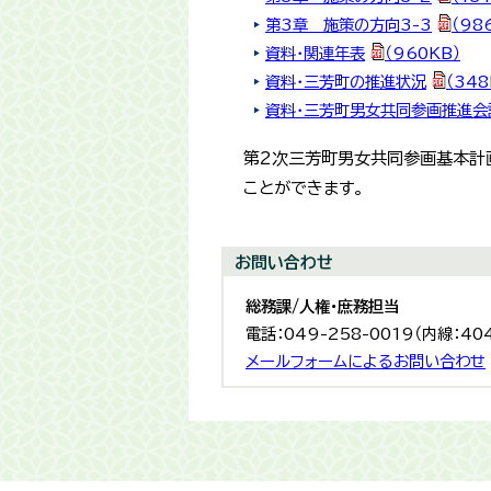
第3章 施策の方向3-3
（98
資料・関連年表
（960KB）
資料・三芳町の推進状況
（348
資料・三芳町男女共同参画推進会
第2次三芳町男女共同参画基本計
ことができます。
お問い合わせ
総務課/人権・庶務担当
電話：049-258-0019（内線：40
メールフォームによるお問い合わせ