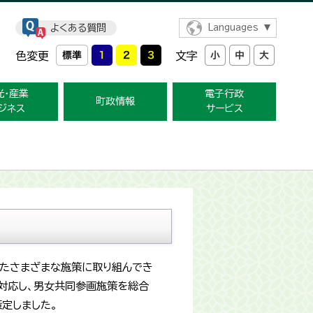
よくある質問
Languages
色変更
文字
光・産業
電子行政
町政情報
ジネス
サービス
けたさまざまな施策に取り組んでき
対応し、男女共同参画施策を総合
定しました。