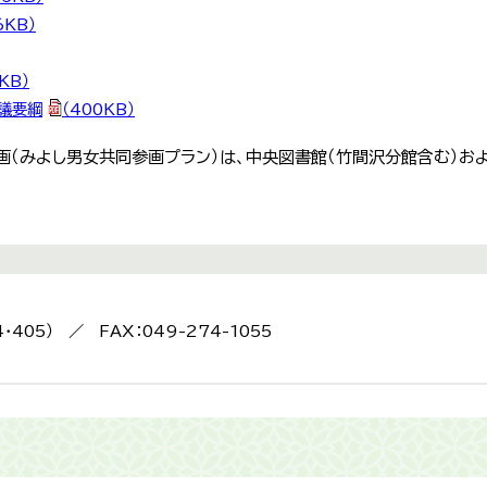
6KB）
KB）
議要綱
（400KB）
画（みよし男女共同参画プラン）は、中央図書館（竹間沢分館含む）お
4・405） ／ FAX：049-274-1055