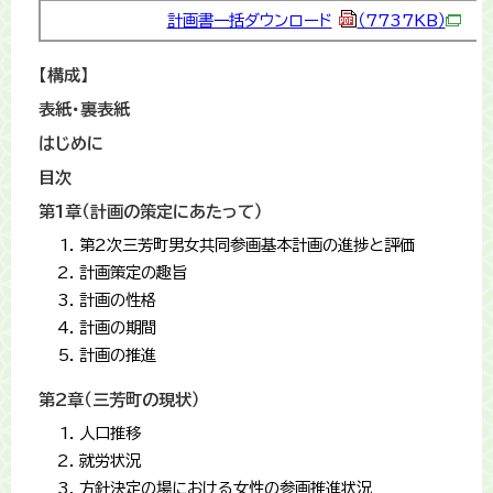
計画書一括ダウンロード
（7737KB）
【構成】
表紙・裏表紙
はじめに
目次
第1章（計画の策定にあたって）
第2次三芳町男女共同参画基本計画の進捗と評価
計画策定の趣旨
計画の性格
計画の期間
計画の推進
第2章（三芳町の現状）
人口推移
就労状況
方針決定の場における女性の参画推進状況