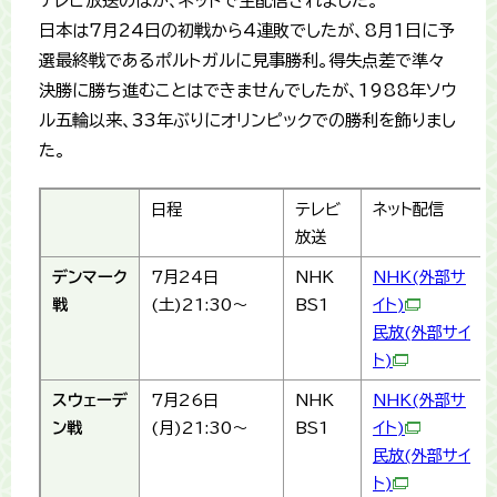
テレビ放送のほか、ネットで生配信されました。
日本は7月24日の初戦から4連敗でしたが、8月1日に予
選最終戦であるポルトガルに見事勝利。得失点差で準々
決勝に勝ち進むことはできませんでしたが、1988年ソウ
ル五輪以来、33年ぶりにオリンピックでの勝利を飾りまし
た。
日程
テレビ
ネット配信
放送
デンマーク
7月24日
NHK
NHK(外部サ
戦
(土)21:30～
BS1
イト)
民放(外部サイ
ト)
スウェーデ
7月26日
NHK
NHK(外部サ
ン戦
(月)21:30～
BS1
イト)
民放(外部サイ
ト)