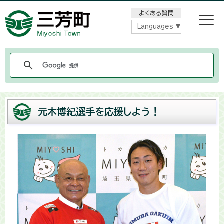
メニューをスキップします
よくある質問
Languages
元木博紀選手を応援しよう！