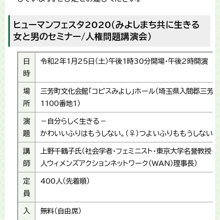
ヒューマンフェスタ2020（みよしまち共に生きる
女と男のセミナー/人権問題講演会）
日
令和2年1月25日（土）午後1時30分開場・午後2時開演
時
場
三芳町文化会館「コピスみよし」ホール（埼玉県入間郡三芳
所
1100番地1）
演
－自分らしく生きる－
題
かわいいふりはもうしない。（♀）つよいふりももうしない。（
講
上野千鶴子氏（社会学者・フェミニスト・東京大学名誉教授・
師
人ウィメンズアクションネットワーク（WAN）理事長）
定
400人（先着順）
員
入
無料（自由席）