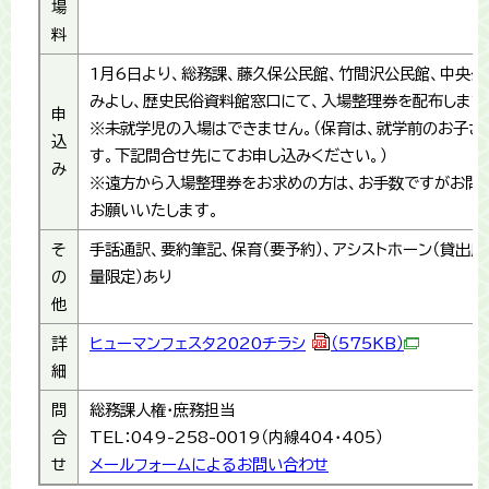
場
料
1月6日より、総務課、藤久保公民館、竹間沢公民館、中央公
みよし、歴史民俗資料館窓口にて、入場整理券を配布します
申
※未就学児の入場はできません。（保育は、就学前のお子さ
込
す。下記問合せ先にてお申し込みください。）
み
※遠方から入場整理券をお求めの方は、お手数ですがお問
お願いいたします。
そ
手話通訳、要約筆記、保育（要予約）、アシストホーン（貸出
の
量限定）あり
他
詳
ヒューマンフェスタ2020チラシ
（575KB）
細
問
総務課人権・庶務担当
合
TEL：049-258-0019（内線404・405）
せ
メールフォームによるお問い合わせ