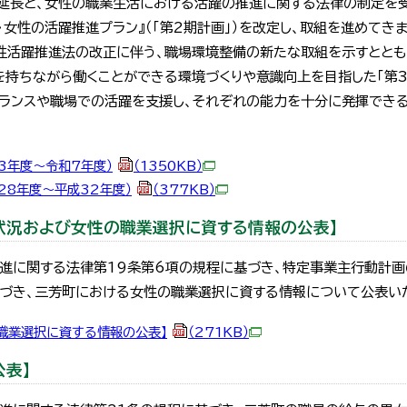
の延長と、女性の職業生活における活躍の推進に関する法律の制定を
・女性の活躍推進プラン』（「第2期計画」）を改定し、取組を進めてき
女性活躍推進法の改正に伴う、職場環境整備の新たな取組を示すととも
を持ちながら働くことができる環境づくりや意識向上を目指した「第3
バランスや職場での活躍を支援し、それぞれの能力を十分に発揮でき
3年度～令和7年度）
（1350KB）
28年度～平成32年度）
（377KB）
状況および女性の職業選択に資する情報の公表】
進に関する法律第19条第6項の規程に基づき、特定事業主行動計画
基づき、三芳町における女性の職業選択に資する情報について公表い
の職業選択に資する情報の公表】
（271KB）
公表】