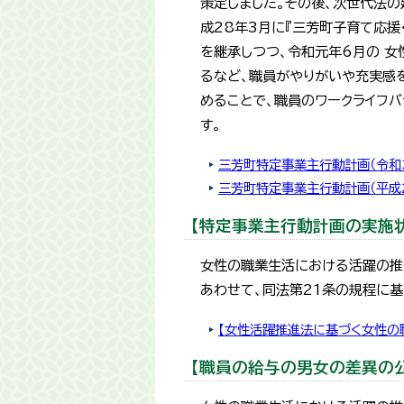
策定しました。その後、次世代法
成28年3月に『三芳町子育て応援
を継承しつつ、令和元年6月の 
るなど、職員がやりがいや充実感
めることで、職員のワークライフ
す。
三芳町特定事業主行動計画（令和
三芳町特定事業主行動計画（平成
【特定事業主行動計画の実施
女性の職業生活における活躍の推
あわせて、同法第21条の規程に
​【女性活躍推進法に基づく女性
【職員の給与の男女の差異の