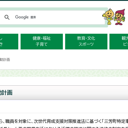
メニューをスキップします
し
健康・福祉
教育・文化
観
き
子育て
スポーツ
ビ
行動計画
動計画
ら、職員を対象に、次世代育成支援対策推進法に基づく「三芳町特定