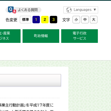
よくある質問
Languages
色変更
文字
光・産業
電子行政
町政情報
ジネス
サービス
事業主行動計画」を平成17年度に