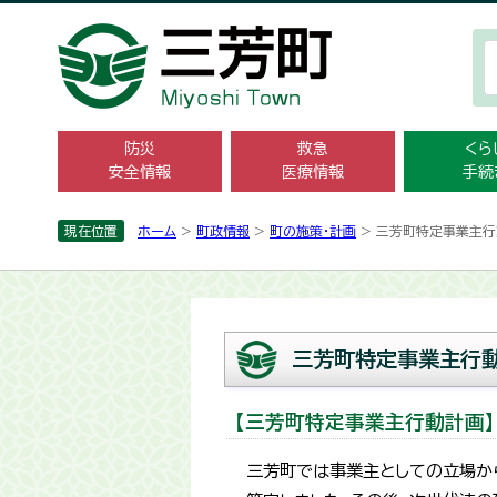
防災
救急
くら
安全情報
医療情報
手続
現在位置
ホーム
>
町政情報
>
町の施策・計画
> 三芳町特定事業主
三芳町特定事業主行
【三芳町特定事業主行動計画】
三芳町では事業主としての立場か