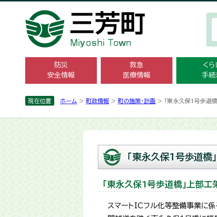
防災
救急
くら
安全情報
医療情報
手続
現在位置
ホーム
>
町政情報
>
町の施策・計画
> 「東永久保1号歩道
「東永久保1号歩道橋
「東永久保1号歩道橋」上部工
スマートICフル化等整備事業に