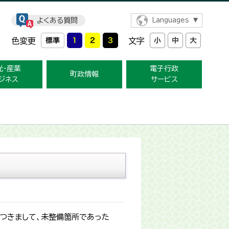
よくある質問
Languages
色変更
文字
光・産業
電子行政
町政情報
ジネス
サービス
つきまして、未整備箇所であった