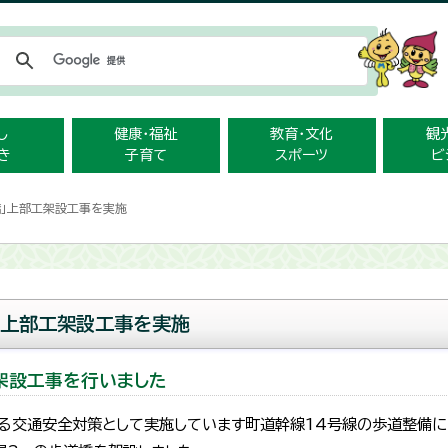
メニューをスキップします
し
健康・福祉
教育・文化
観
き
子育て
スポーツ
ビ
橋」上部工架設工事を実施
」上部工架設工事を実施
架設工事を行いました
係る交通安全対策として実施しています町道幹線14号線の歩道整備に