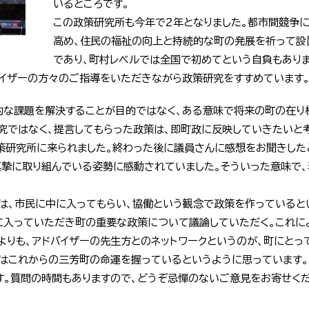
いるところです。
この政策研究所も今年で2年となりました。都市間競争
高め、住民の福祉の向上と持続的な町の発展を祈って設
であり、町村レベルでは全国で初めてという自負もありま
バイザーの方々のご指導をいただきながら政策研究をすすめています
的な課題を解決することが目的ではなく、ある意味で将来の町の在り
究ではなく、提言してもらった政策は、即町政に反映していきたいと
策研究所に来られました。終わった後に議員さんに感想をお聞きした
真摯に取り組んでいる姿勢に感動されていました。そういった意味で
は、市民に中に入ってもらい、協働という観念で政策を作っているとい
に入っていただき町の重要な政策について議論していただく。これに
よりも、アドバイザーの先生方とのネットワークというのが、町にと
所はこれからの三芳町の命運を握っているというように思っています。
す。質問の時間もありますので、どうぞ忌憚のないご意見をお寄せく