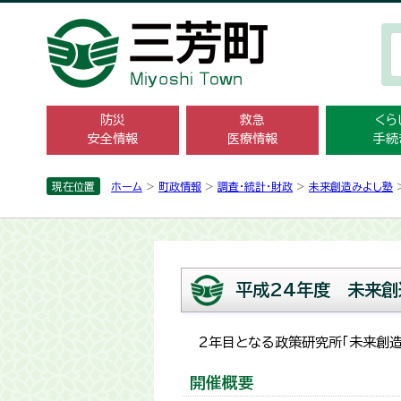
防災
救急
くら
安全情報
医療情報
手続
現在位置
ホーム
>
町政情報
>
調査・統計­・財政
>
未来創造みよし塾
平成24年度 未来創
2年目となる政策研究所「未来創
開催概要