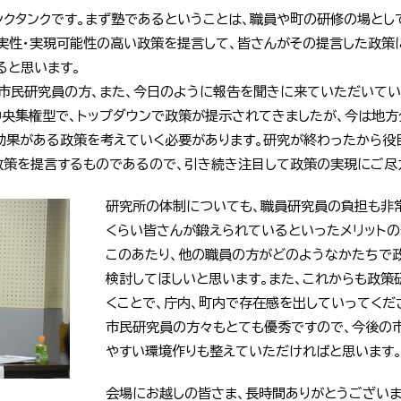
ンクタンクです。まず塾であるということは、職員や町の研修の場とし
現実性・実現可能性の高い政策を提言して、皆さんがその提言した政策
ると思います。
、市民研究員の方、また、今日のように報告を聞きに来ていただいて
中央集権型で、トップダウンで政策が提示されてきましたが、今は地方
効果がある政策を考えていく必要があります。研究が終わったから役
政策を提言するものであるので、引き続き注目して政策の実現にご尽
研究所の体制についても、職員研究員の負担も非
くらい皆さんが鍛えられているといったメリットの
このあたり、他の職員の方がどのようなかたちで
検討してほしいと思います。また、これからも政策
くことで、庁内、町内で存在感を出していってくだ
市民研究員の方々もとても優秀ですので、今後の
やすい環境作りも整えていただければと思います
会場にお越しの皆さま、長時間ありがとうございま