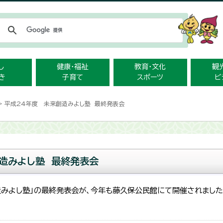
メニューをスキップします
し
健康・福祉
教育・文化
観
き
子育て
スポーツ
ビ
> 平成24年度 未来創造みよし塾 最終発表会
造みよし塾 最終発表会
造みよし塾」の最終発表会が、今年も藤久保公民館にて開催されました