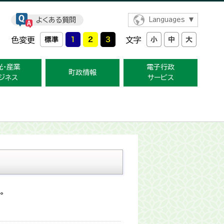
よくある質問
Languages
色変更
文字
光・産業
電子行政
町政情報
ジネス
サービス
。