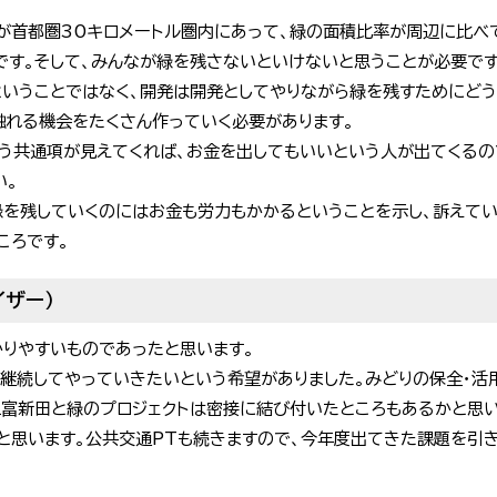
町が首都圏30キロメートル圏内にあって、緑の面積比率が周辺に比べ
です。そして、みんなが緑を残さないといけないと思うことが必要です
ということではなく、開発は開発としてやりながら緑を残すためにどう
触れる機会をたくさん作っていく必要があります。
う共通項が見えてくれば、お金を出してもいいという人が出てくるの
い。
緑を残していくのにはお金も労力もかかるということを示し、訴えて
ころです。
イザー）
かりやすいものであったと思います。
継続してやっていきたいという希望がありました。みどりの保全・活
三富新田と緑のプロジェクトは密接に結び付いたところもあるかと思
と思います。公共交通PTも続きますので、今年度出てきた課題を引