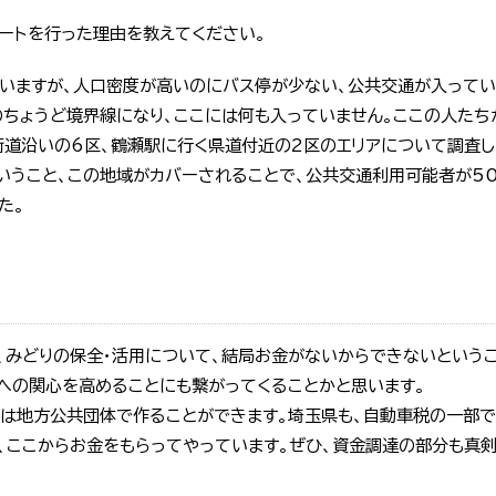
ンケートを行った理由を教えてください。
思いますが、人口密度が高いのにバス停が少ない、公共交通が入ってい
のちょうど境界線になり、ここには何も入っていません。ここの人たち
街道沿いの6区、鶴瀬駅に行く県道付近の2区のエリアについて調査し
いうこと、この地域がカバーされることで、公共交通利用可能者が50
た。
が、みどりの保全・活用について、結局お金がないからできないという
緑への関心を高めることにも繋がってくることかと思います。
税は地方公共団体で作ることができます。埼玉県も、自動車税の一部で
、ここからお金をもらってやっています。ぜひ、資金調達の部分も真