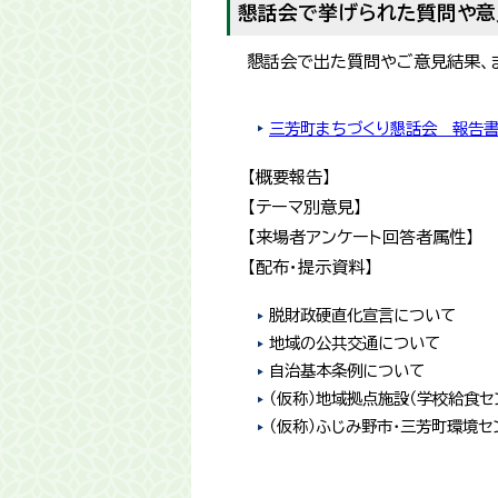
懇話会で挙げられた質問や意
懇話会で出た質問やご意見結果、
三芳町まちづくり懇話会 報告書
【概要報告】
【テーマ別意見】
【来場者アンケート回答者属性】
【配布・提示資料】
脱財政硬直化宣言について
地域の公共交通について
自治基本条例について
（仮称）地域拠点施設（学校給食セ
（仮称）ふじみ野市・三芳町環境