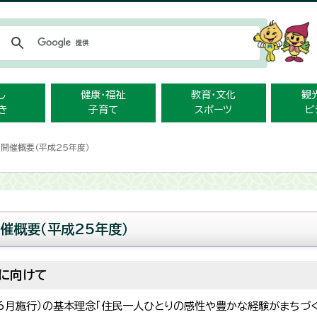
メニューをスキップします
し
健康・福祉
教育・文化
観
き
子育て
スポーツ
ビ
開催概要（平成25年度）
催概要（平成25年度）
に向けて
年6月施行）の基本理念「住民一人ひとりの感性や豊かな経験がまちづ