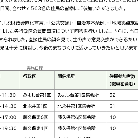
させるため、6月16日（日曜日）、22日（土曜日）、23日（日曜日
4日間、合わせて563名の住民の皆様にご参加いただきました。
、「脱財政硬直化宣言」・「公共交通」・「自治基本条例」・「地域拠点施
きました各行政区の質問事項について回答を行いました。さらに、当
められました。直接住民の顔を見て、生の声で意見交換ができるた
意見は十分に検討し、今後のまちづくりに活かしていきたいと思います
実施日程
間
行政区
開催場所
住民参加者数
（職員を含む）
～11：30
みよし台第1区
みよし台第1区集会所
52
～14：30
北永井第1区
北永井第1区集会所
51
～17：00
藤久保第6区
藤久保第6区集会所
40
～19：30
藤久保第4区
藤久保第4区集会所
40