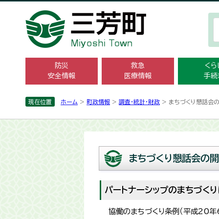
防災
救急
くら
安全情報
医療情報
手続
現在位置
ホーム
>
町政情報
>
調査・統計­・財政
> まちづくり懇話会の
まちづくり懇話会の開
パートナーシップのまちづくり
協働のまちづくり条例（平成20