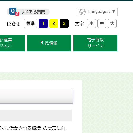
よくある質問
Languages
色変更
文字
光・産業
電子行政
町政情報
ジネス
サービス
くりに活かされる環境」の実現に向