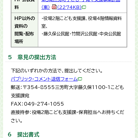
料
（案）
（2274KB）
HP以外の
・役場2階こども支援課、役場4階情報資料
資料の
室、
閲覧・配布
・藤久保公民館・竹間沢公民館・中央公民館
場所
5 意見の提出方法
下記のいずれかの方法で、提出してください。
パブリック・コメント送信フォーム
郵送：〒354-8555三芳町大字藤久保1100-1こども
支援課宛
FAX：049-274-1055
直接持参：役場2階こども支援課・保育担当へお持ちくだ
さい。
6 提出書式