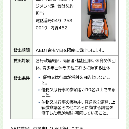
ジメント課 管財契約
担当
電話番号049-258-
0019 内線452
貸出期間
AED1台を7日を限度に貸出しします。
貸出対象
各行政連絡区、高齢者・福祉団体、体育関係団
体、青少年団体その他これらに類する団体
催物又は行事が営利を目的としないこ
貸出条件
と。
催物又は行事の参加者が10名以上である
こと。
催物又は行事の実施中、普通救命講習、上
級救命講習その他これらに類する講習を
修了した者が常駐・帯同していること。
AED貸出しのお申し込み用紙はこちら。