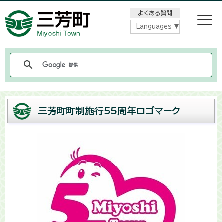
メニューをスキップします
よくある質問
Languages
三芳町町制施行55周年ロゴマーク