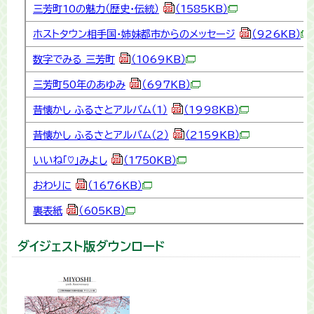
三芳町10の魅力（歴史・伝統）
（1585KB）
ホストタウン相手国・姉妹都市からのメッセージ
（926KB）
数字でみる 三芳町
（1069KB）
三芳町50年のあゆみ
（697KB）
昔懐かし ふるさとアルバム（1）
（1998KB）
昔懐かし ふるさとアルバム（2）
（2159KB）
いいね「♡」みよし
（1750KB）
おわりに
（1676KB）
裏表紙
（605KB）
ダイジェスト版ダウンロード