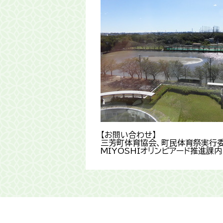
【お問い合わせ】
三芳町体育協会、町民体育祭実行
MIYOSHIオリンピアード推進課内 