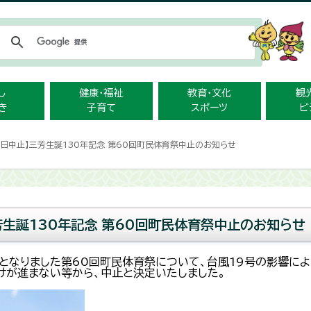
メニューをスキップします
し
健康・福祉
教育・文化
観
き
子育て
スポーツ
ビ
14日中止】三芳生誕130年記念 第60回町民体育祭中止のお知らせ
三芳生誕130年記念 第60回町民体育祭中止のお知らせ
延期となりました第60回町民体育祭について、台風19号の影響に
けが進まない等から、中止と決定いたしました。