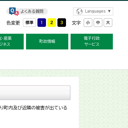
よくある質問
Languages
色変更
文字
光・産業
電子行政
町政情報
ジネス
サービス
より町内及び近隣の被害が出ている