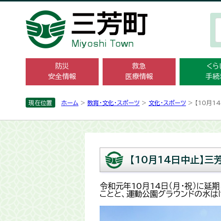
防災
救急
くら
安全情報
医療情報
手続
現在位置
ホーム
>
教育・文化・スポーツ
>
文化・スポーツ
> 【10月
【10月14日中止】
令和元年10月14日（月・祝）に
ことと、運動公園グラウンドの水は