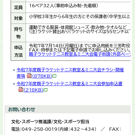
16ペア32人（事前申込み制・先着順）
定員
小学校3年生から6年生の方とその保護者（中学生以上）
対象
運動できる服装・体育館シューズ・飲み物・タオルなど
持ち
（注）ラケット貸出あり（ラケットのサイズは55センチ以下）
物
令和7年7月14日（月曜日）までに申込用紙を三芳町役場
申込
FAX・持参または下記電子申請でお申し込みください。
親子ラケットテニス教室＆ミニ大会電子申請（外部ページ
方法
令和7年度親子ラケットテニス教室＆ミニ大会チラシ・開催
要項
（878KB）
令和7年度親子ラケットテニス教室＆ミニ大会参加申込書
（218KB）
お問い合わせ
文化・スポーツ推進課/文化・スポーツ担当
電話：049-258-0019（内線：432〜434） ／ FAX：