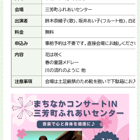
会場
三芳町ふれあいセンター
出演者
鈴木奈緒子(歌)、坂井あい子(フルート他)、白石真
料金
無料
申込み
事前予約は不要です。直接会場にお越しください
内容
花は咲く
春の童謡メドレー
川の流れのように 他
注意事項
会場は土足厳禁のため靴を脱いで下駄箱にお入れ