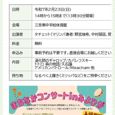
日時
令和7年2月23日(日)
14時から15時まで（13時30分開場）
会場
三芳東中学校体育館
出演者
タチェット（マリンバ奏者：野宮瑞希、中村碩廷、間庭
料金
無料
申込み
事前予約は不要です。直接会場にお越しください。
道化師のギャロップ/カバレフスキー
内容
トトロ 森の物語/久石譲
アメリカンパトロール/Ｍeacham 他
持ち物
なるべく上履き（スリッパなど）をご持参ください。