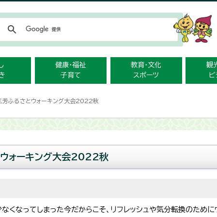
メニューをスキップします
し
健康・福祉
教育・文化
観
き
子育て
スポーツ
ビ
三芳ふるさとウォーキング大会2022秋
ウォーキング大会2022秋
少なくなってしまった今だからこそ、リフレッシュや気分転換のために