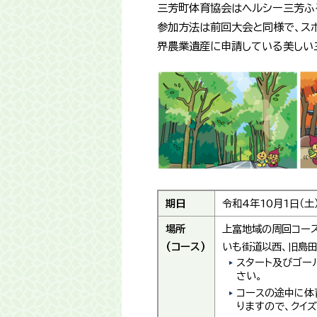
三芳町体育協会はヘルシー三芳ふ
参加方法は前回大会と同様で、ス
界農業遺産に申請している美しい
期日
令和4年10月1日（土
場所
上富地域の周回コース
(コース)
いも街道以西、旧島
スタート及びゴー
さい。
コースの途中に体
りますので、クイ