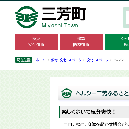
防災
救急
くら
安全情報
医療情報
手続
現在位置
ホーム
>
教育・文化・スポーツ
>
文化・スポーツ
> ヘルシー
ヘルシー三芳ふるさと
楽しく歩いて気分爽快！
コロナ禍で、身体を動かす機会が