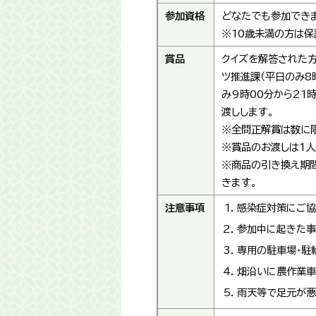
参加資格
どなたでも参加できま
※10歳未満の方は保
賞品
クイズを解答された方
ツ推進課（平日のみ8
み9時00分から21
渡しします。
※全問正解賞は数に限
※賞品のお渡しは1人
※商品の引き換え期間
きます。
注意事項
感染症対策にご協
参加中に起きた事
専用の駐車場・駐
畑沿いに農作業車
雨天等で足元が悪