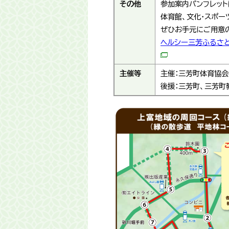
その他
参加案内パンフレット
体育館、文化・スポー
ぜひお手元にご用意の
ヘルシー三芳ふるさと
主催等
主催：三芳町体育協会
後援：三芳町、三芳町