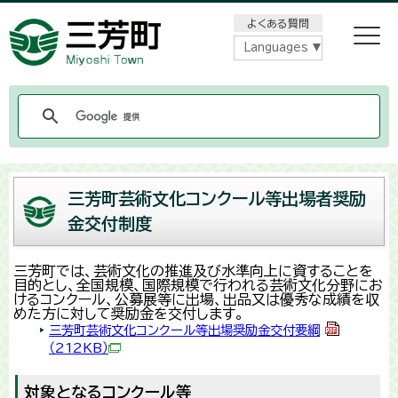
メニューをスキップします
よくある質問
Languages
三芳町芸術文化コンクール等出場者奨励
金交付制度
三芳町では、芸術文化の推進及び水準向上に資することを
目的とし、全国規模、国際規模で行われる芸術文化分野にお
けるコンクール、公募展等に出場、出品又は優秀な成績を収
めた方に対して奨励金を交付します。
三芳町芸術文化コンクール等出場奨励金交付要綱
（212KB）
対象となるコンクール等