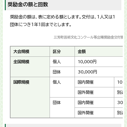
奨励金の額と回数
奨励金の額は、表に定める額とします。交付は、1人又は1
団体につき1年1回までとします。
三芳町芸術文化コンクール等出場奨励金交付要綱
大会規模
区分
金額
全国規模
個人
10,000円
団体
30,000円
国際規模
個人
国内開催
10,
国外開催
別途
団体
国内開催
30,
国外開催
別途