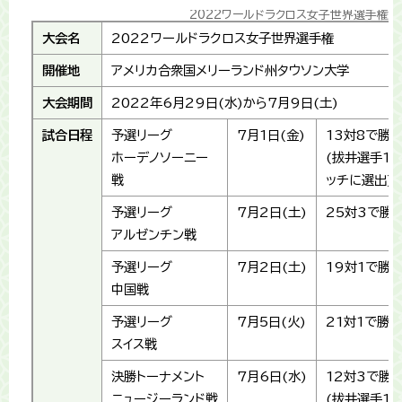
2022ワールドラクロス女子世界選手権結
大会名
2022ワールドラクロス女子世界選手権
開催地
アメリカ合衆国メリーランド州タウソン大学
大会期間
2022年6月29日(水)から7月9日(土)
試合日程
予選リーグ
7月1日(金)
13対8で勝
ホーデノソーニー
(拔井選手1
戦
ッチに選出)
予選リーグ
7月2日(土)
25対3で勝
アルゼンチン戦
予選リーグ
7月2日(土)
19対1で勝
中国戦
予選リーグ
7月5日(火)
21対1で勝利
スイス戦
決勝トーナメント
7月6日(水)
12対3で勝
ニュージーランド戦
(拔井選手1得