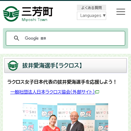
メニューをスキップします
よくある質問
Languages
拔井愛海選手【ラクロス】
ラクロス女子日本代表の拔井愛海選手を応援しよう！
一般社団法人日本ラクロス協会（外部サイト）