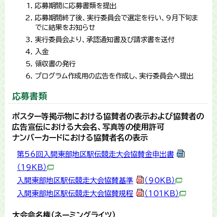
応募期間に応募書類を提出
応募期間終了後、実行委員会で選定を行い、9月下旬ま
でに結果をお知らせ
実行委員会より、承認通知書及び請求書を送付
入金
領収書の発行
プログラム作成用の広告を作成し、実行委員会へ提出
応募書類
ポスター等掲示物における協賛者の表示および協賛者の
広告宣伝における大会名、写真等の使用許可
ナンバーカードにおける協賛者名の表示
第56回入間東部地区駅伝競走大会協賛金申出書
（19KB）
入間東部地区駅伝競走大会協賛基準
（90KB）
入間東部地区駅伝競走大会協賛規程
（101KB）
大会命名権（ネーミングライツ）