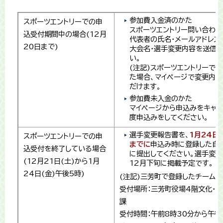
参加費入金済のかた
スポーツエントリーでの申
スポーツエントリー問い合わせ
込受付期間中の場合(12月
代表者の氏名・メールアドレス
20日まで)
大会名・選手変更内容を送信し
い。
(注記)スポーツエントリーで
た場合、マイページで変更内
だけます。
参加費未入金のかた
マイページから申込みをキャン
度申込みをしてください。
選手変更報告書を、
1月24日
スポーツエントリーでの申
までに
申込み時に登録した自
込受付を終了している場合
に提出してください。選手変更
(12月21日(土)から1月
12月下旬に掲載予定です。
24日(金)午後5時)
(注記)三芳町で登録したチーム
受付場所：三芳町役場4階文化・
課
受付時間：午前8時30分から午後5