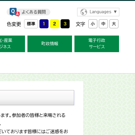
よくある質問
Languages
色変更
文字
光・産業
電子行政
町政情報
ジネス
サービス
します。参加者の皆様と来場される
。
だいております皆様にはご迷惑をお