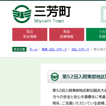
防災
救急
くら
安全情報
医療情報
手続
現在位置
ホーム
>
教育・文化・スポーツ
>
文化・スポーツ
> 第52回
第52回入間東部地区
第52回入間東部地区駅伝競走大
方々の安全と安心を最優先に考慮
例年、ご支援いただいている皆様