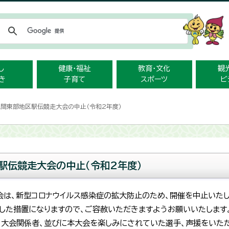
メニューをスキップします
し
健康・福祉
教育・文化
観
き
子育て
スポーツ
ビ
入間東部地区駅伝競走大会の中止（令和2年度）
駅伝競走大会の中止（令和2年度）
会は、新型コロナウイルス感染症の拡大防止のため、開催を中止いた
した措置になりますので、ご容赦いただきますようお願いいたします
、大会関係者、並びに本大会を楽しみにされていた選手、声援をいた