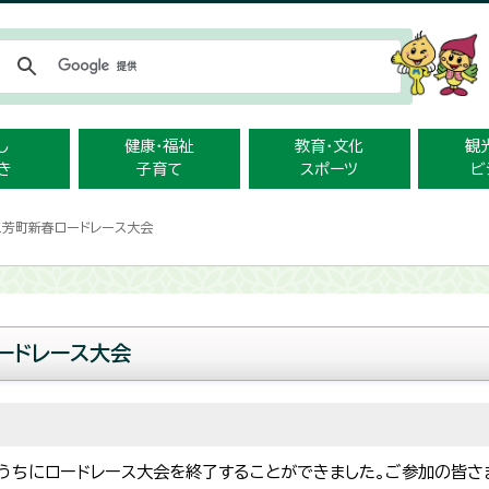
メニューをスキップします
し
健康・福祉
教育・文化
観
き
子育て
スポーツ
ビ
三芳町新春ロードレース大会
ードレース大会
うちにロードレース大会を終了することができました。ご参加の皆さ