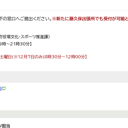
下の窓口へご提出ください。
※新たに藤久保出張所でも受付が可能
町役場文化・スポーツ推進課）
9時～21時30分】
１土曜日(※12月7日のみ)8時30分～12時00分】
）
ツ担当