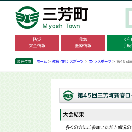
防災
救急
くら
安全情報
医療情報
手続
現在位置
ホーム
>
教育・文化・スポーツ
>
文化・スポーツ
> 第45回
第45回三芳町新春ロ
大会結果
多くの方にご参加いただき盛況の