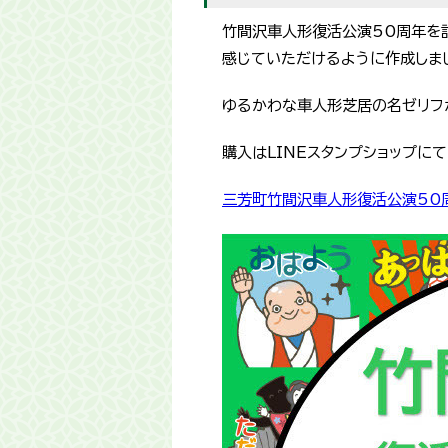
竹間沢車人形復活公演50周年を記
感じていただけるように作成しま
ゆるかわな車人形芝居の名ゼリフ
購入はLINEスタンプショップに
三芳町竹間沢車人形復活公演50周