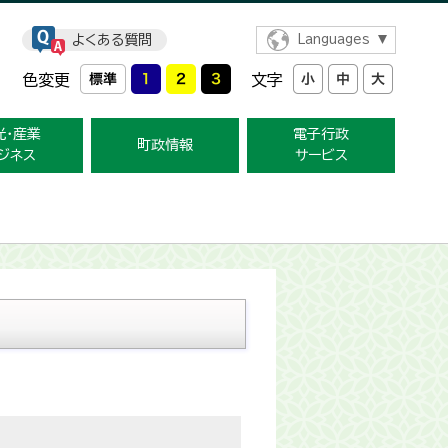
よくある質問
Languages
色変更
文字
光・産業
電子行政
町政情報
ジネス
サービス