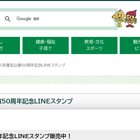
メニューをスキップします
し
健康・福祉
教育・文化
観
き
子育て
スポーツ
ビ
人形復活公演50周年記念LINEスタンプ
50周年記念LINEスタンプ
記念LINEスタンプ販売中！