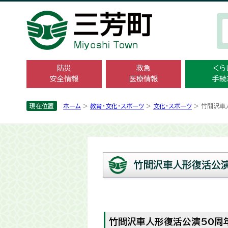
防災
救急
くら
安全情報
医療情報
手続
現在位置
ホーム
>
教育・文化・スポーツ
>
文化・スポーツ
> 竹間沢車
竹間沢車人形復活公演
竹間沢車人形復活公演50周年