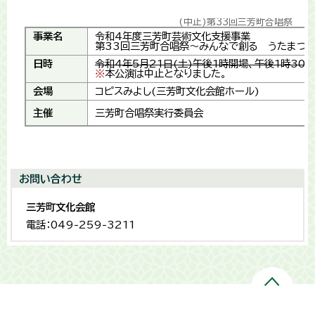
(中止)第33回三芳町合唱祭
事業名
令和4年度三芳町芸術文化支援事業
第33回三芳町合唱祭～みんなで創る うたまつ
日時
令和4年5月21日(土)午後1時開場、午後1時30
※
本公演は中止となりました。
会場
コピスみよし(三芳町文化会館ホール)
主催
三芳町合唱祭実行委員会
お問い合わせ
三芳町文化会館
電話：049-259-3211