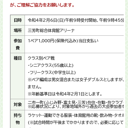
が、ご理解ご協力をお願いします。
日時
令和4年2月6日(日)午前9時受付開始、午前9時45分
場所
三芳町総合体育館アリーナ
参加
1ペア1,000円(保険代込み)当日支払い
費
種目
クラス別ペア戦
・シニアクラス(55歳以上)
・フリークラス(中学生以上)
※ペア編成は男女混合または女子ダブルスとしますが、
ません。
※年齢基準日は令和4年2月1日とします。
二市一町(ふじみ野・富士見・三芳)在住・在勤・在クラブ
対象
※応募状況により、対象地域外から過去の大会参加者を
持ち
ラケット・運動できる服装・体育館用の靴・飲み物・タオル
物
(※試合時間が午後までかかりますので、必要に応じて