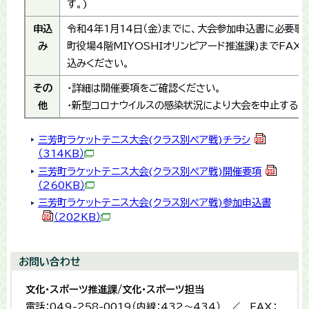
す。)
申込
令和4年1月14日（金）までに、大会参加申込書に必要事
み
町役場4階MIYOSHIオリンピアード推進課)までFAX
込みください。
その
・詳細は開催要項をご確認ください。
他
・新型コロナウイルスの感染状況により大会を中止する場
三芳町ラケットテニス大会(クラス別ペア戦)チラシ
（314KB）
三芳町ラケットテニス大会(クラス別ペア戦)開催要項
（260KB）
三芳町ラケットテニス大会(クラス別ペア戦)参加申込書
（202KB）
お問い合わせ
文化・スポーツ推進課/文化・スポーツ担当
電話：049-258-0019（内線：432〜434） ／ FAX：