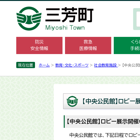
防災
救急
くら
安全情報
医療情報
手続
現在位置
ホーム
>
教育・文化・スポーツ
>
社会教育施設
> 【中央公
【中央公民館】ロビー
【中央公民館】ロビー展示開催
中央公民館では、下記日程でロビ