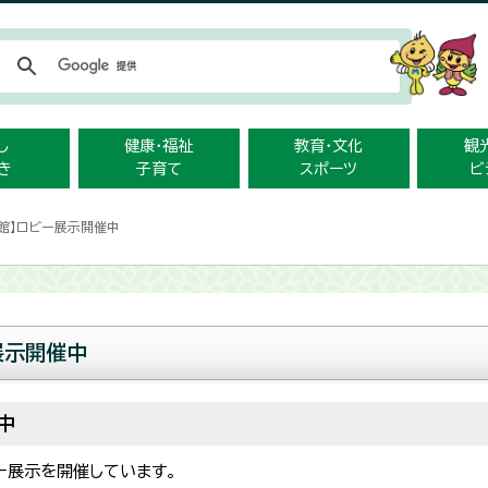
メニューをスキップします
し
健康・福祉
教育・文化
観
き
子育て
スポーツ
ビ
民館】ロビー展示開催中
展示開催中
中
ー展示を開催しています。