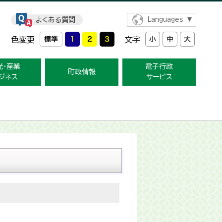
よくある質問
Languages
色変更
文字
光・産業
電子行政
町政情報
ジネス
サービス