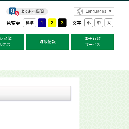
よくある質問
Languages
色変更
文字
光・産業
電子行政
町政情報
ジネス
サービス