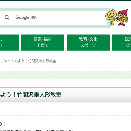
メニューをスキップします
し
健康・福祉
教育・文化
観
き
子育て
スポーツ
ビ
う！やってみよう！竹間沢車人形教室
みよう！竹間沢車人形教室
う！