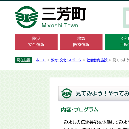
防災
救急
くら
安全情報
医療情報
手続
現在位置
ホーム
>
教育・文化・スポーツ
>
社会教育施設
> 見てみよ
見てみよう！やって
内容・プログラム
みよしの伝統芸能を体験してみよ