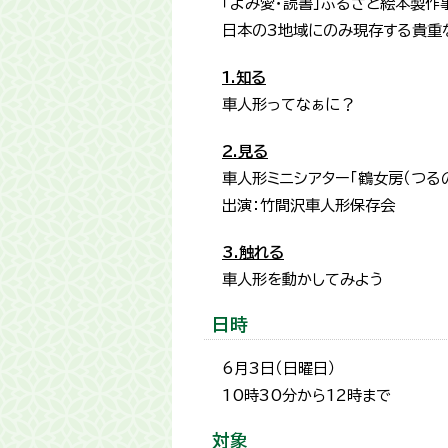
「よみ愛・読書」ふるさと絵本製作
日本の3地域にのみ現存する貴重
1.知る
車人形ってなぁに？
2.見る
車人形ミニシアター「鶴女房（つる
出演：竹間沢車人形保存会
3.触れる
車人形を動かしてみよう
日時
6月3日（日曜日）
10時30分から12時まで
対象