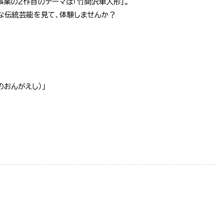
事業の2作目のテーマは「竹間沢車人形」。
な伝統芸能を見て、体験しませんか？
のおんがえし）」