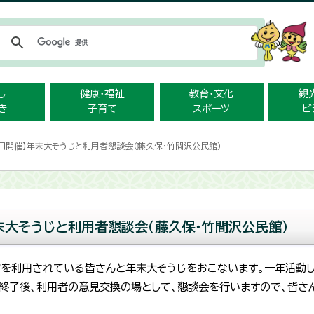
メニューをスキップします
し
健康・福祉
教育・文化
観
き
子育て
スポーツ
ビ
27日開催】年末大そうじと利用者懇談会（藤久保・竹間沢公民館）
年末大そうじと利用者懇談会（藤久保・竹間沢公民館）
館を利用されている皆さんと年末大そうじをおこないます。一年活動
掃終了後、利用者の意見交換の場として、懇談会を行いますので、皆さ