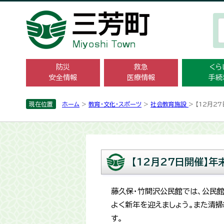
防災
救急
くら
安全情報
医療情報
手続
現在位置
ホーム
>
教育・文化・スポーツ
>
社会教育施設
> 【12月
【12月27日開催】
藤久保・竹間沢公民館では、公民
よく新年を迎えましょう。また清
す。