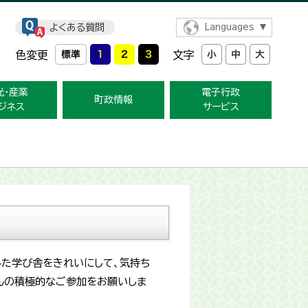
よくある質問
Languages
色変更
文字
光・産業
電子行政
町政情報
ジネス
サービス
した学び舎をきれいにして、気持ち
んの積極的なご参加をお願いしま