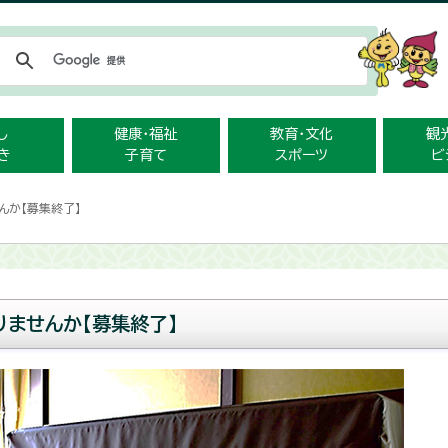
メニューをスキップします
し
健康・福祉
教育・文化
観
き
子育て
スポーツ
ビ
んか【募集終了】
りませんか【募集終了】