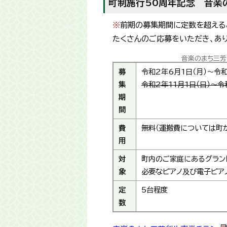
町制施行50周年記念 音楽
※
前期の募集期間に定数を超える
たくさんのご応募をいただき、あり
音楽のまち三芳
募
令和2年6月1日（月）～令和
集
令和2年11月1日（日）～令
期
間
費
無料（運搬費については町が
用
対
町内のご家庭にあるグラン
象
必要なピアノ及び電子ピア
定
5台程度
数