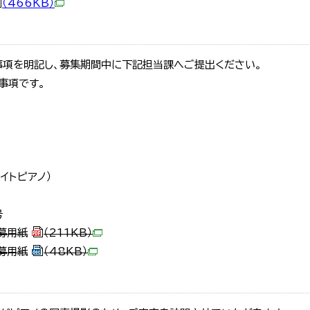
（466KB）
事項を明記し、募集期間中に下記担当課へご提出ください。
意事項です。
イトピアノ）
号
募用紙
（211KB）
募用紙
（48KB）