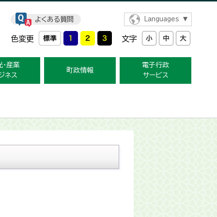
よくある質問
Languages
色変更
文字
光・産業
電子行政
町政情報
ジネス
サービス