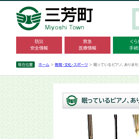
防災
救急
くら
安全情報
医療情報
手続
現在位置
ホーム
>
教育・文化・スポーツ
> 眠っているピアノ、ありませ
眠っているピアノ、あ