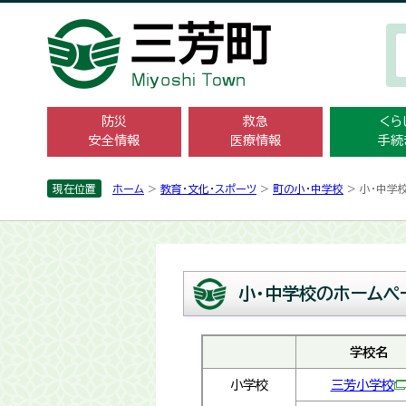
防災
救急
くら
安全情報
医療情報
手続
現在位置
ホーム
>
教育・文化・スポーツ
>
町の小・中学校
> 小・中学
小・中学校のホームペ
学校名
小学校
三芳小学校