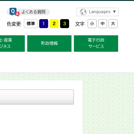
よくある質問
Languages
色変更
文字
光・産業
電子行政
町政情報
ジネス
サービス