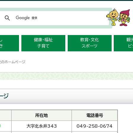
メニューをスキップします
し
健康・福祉
教育・文化
観
き
子育て
スポーツ
ビ
校のホームページ
ージ
所在地
電話番号
大字北永井343
049-258-0674