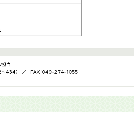
会
ツ担当
2〜434） ／ FAX：049-274-1055