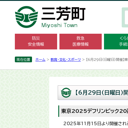
防災
救急
くら
安全情報
医療情報
手続
現在位置
ホーム
>
教育・文化・スポーツ
> 【6月29日(日曜日)開催】
【6月29日(日曜日)
東京2025デフリンピック2
2025年11月15日より開催さ