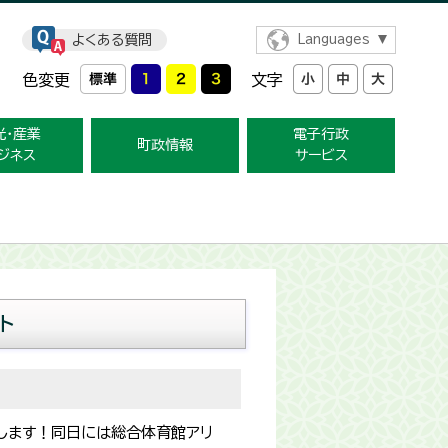
よくある質問
Languages
色変更
文字
光・産業
電子行政
町政情報
ジネス
サービス
ト
施します！同日には総合体育館アリ