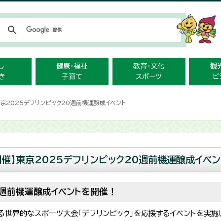
メニューをスキップします
し
健康・福祉
教育・文化
観
き
子育て
スポーツ
ビ
東京2025デフリンピック20週前機運醸成イベント
開催】東京2025デフリンピック20週前機運醸成イベン
0週前機運醸成イベントを開催！
れる世界的なスポーツ大会「デフリンピック」を応援するイベントを実