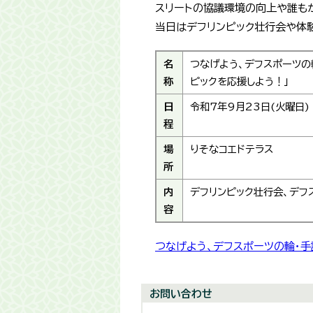
スリートの協議環境の向上や誰も
当日はデフリンピック壮行会や体
名
つなげよう、デフスポーツの
称
ピックを応援しよう！」
日
令和7年9月23日(火曜日)
程
場
りそなコエドテラス
所
内
デフリンピック壮行会、デフ
容
つなげよう、デフスポーツの輪・手
お問い合わせ