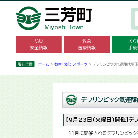
防災
救急
くら
安全情報
医療情報
手続
現在位置
ホーム
>
教育・文化・スポーツ
> デフリンピック気運醸成埼
デフリンピック気運醸
【9月23日(火曜日)開催】
11月に開催されるデフリンピッ