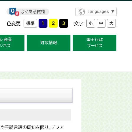
よくある質問
Languages
色変更
文字
光・産業
電子行政
町政情報
ジネス
サービス
とや手話言語の周知を図り、デフア