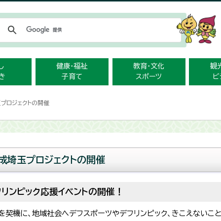
メニューをスキップします
し
健康・福祉
教育・文化
観
き
子育て
スポーツ
ビ
玉プロジェクトの開催
成埼玉プロジェクトの開催
デフリンピック応援イベントの開催！
クを契機に、地域社会へデフスポーツやデフリンピック、きこえないこ