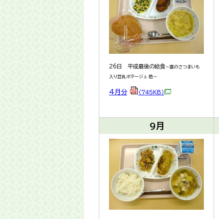
26日 平成最後の給食
～富のさつまいも
入り豆乳ポタージュ 他～
4月分
（745KB）
9月