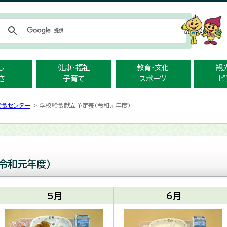
メニューをスキップします
し
健康・福祉
教育・文化
観
き
子育て
スポーツ
ビ
給食センター
> 学校給食献立予定表（令和元年度）
令和元年度）
5月
6月