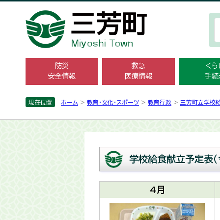
防災
救急
くら
安全情報
医療情報
手続
現在位置
ホーム
>
教育・文化・スポーツ
>
教育行政
>
三芳町立学校
学校給食献立予定表（
4月