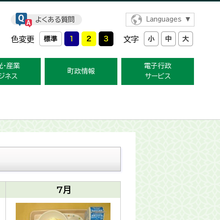
よくある質問
Languages
色変更
文字
光・産業
電子行政
町政情報
ジネス
サービス
7月