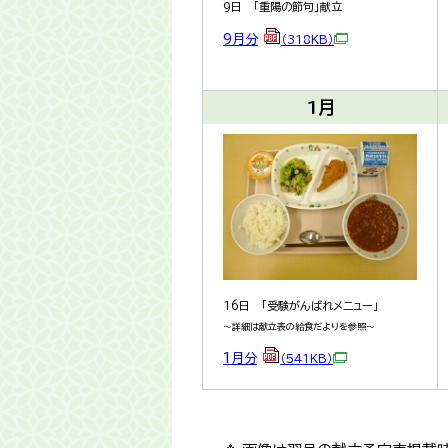
9日 「重陽の節句」献立
9月分
（318KB）
1月
16日 「受験がんばれメニュー」
～詳細は献立表の給食だよりを参照～
1月分
（541KB）