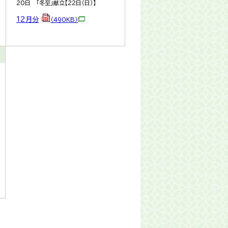
20日 「冬至」献立【22日（日）】
12月分
（490KB）