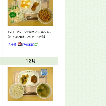
17日 マレーシア料理
～ミーゴレン 他～
【MIYOSHIオリンピアード給食】
7月分
（790KB）
12月