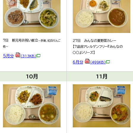
7日 新元号お祝い献立
27日 みんなの夏野菜カレー
～赤飯、紅白だんご
【7品目アレルゲンフリー『みんなの
他～
○○』シリーズ】
5月分
（313KB）
6月分
（499KB）
10月
11月