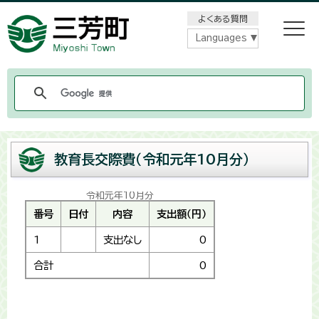
メニューをスキップします
よくある質問
Languages
教育長交際費（令和元年10月分）
令和元年10月分
番号
日付
内容
支出額（円）
1
支出なし
0
合計
0