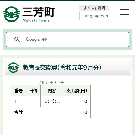
メニューをスキップします
よくある質問
Languages
教育長交際費（令和元年9月分）
令和元年9月分
番号
日付
内容
支出額（円）
1
支出なし
0
合計
0