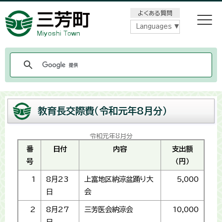
メニューをスキップします
よくある質問
Languages
教育長交際費（令和元年8月分）
令和元年8月分
番
日付
内容
支出額
号
（円）
1
8月23
上富地区納涼盆踊り大
5,000
日
会
2
8月27
三芳医会納涼会
10,000
日