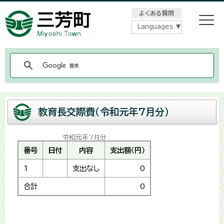
メニューをスキップします
よくある質問
Languages
教育長交際費（令和元年7月分）
令和元年7月分
番号
日付
内容
支出額（円）
1
支出なし
0
合計
0