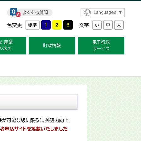
よくある質問
Languages
色変更
文字
光・産業
電子行政
町政情報
ジネス
サービス
験が可能な級に限る）。英語力向上
験者申込サイトを掲載いたしました