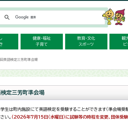
メニューをスキップします
し
健康・福祉
教育・文化
観
き
子育て
スポーツ
ビ
2回英語検定三芳町準会場
語検定三芳町準会場
中学生は町内施設にて英語検定を受験することができます（準会場受
さい。
（2026年7月15日（水曜日）に試験等の時程を変更、団体受