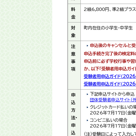
料
2級6,800円、準2級プラス
金
対
町内在住の小学生・中学生
象
申込後のキャンセルと
注
申込手続き完了後の検定料
意
申込前に必ず学校行事や習
事
か、以下「受験者用申込ガイ
項
受験者用申込ガイド（2026
受験者用申込ガイド（2026
下記申込サイトから申込
申
団体受験者申込サイト（外
込
クレジットカード払いの
方
2026年7月17日（金
法・
​コンビニ払いの場合
申
2026年7月17日（金
込
（注）受験日によって入力し