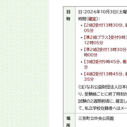
日
日：2026年10月3日（土曜
時
時間（
確定
）：
【2級】受付13時30分
05分
【準2級プラス】受付9時
12時05分
【準2級】受付13時30
時00分
【3級】受付9時45分、
分
【4級】受付13時45分
35分
（注）なお公益財団法人日本
り、受験級ごとに終了時刻
試験の2週間前頃に、確定
て、私立学校在籍者へはメ
場
三芳町立中央公民館
所