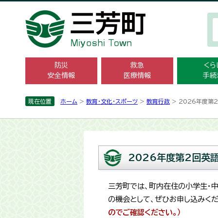
防災
救急
くら
安全情報
医療情報
手続
現在位置
ホーム
>
教育・文化・スポーツ
>
教育行政
> 2026年度第
2026年度第2回英
三芳町では、町内在住の小学生・
の機会として、ぜひお申し込みくだ
のでご確認ください。）