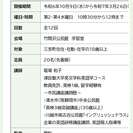
開催期間
令和6年10月9日（水）から令和7年3月26日（水
曜日・時間
第2・第4水曜日 10時30分から12時まで
回数
全12回
会場
竹間沢公民館 学習室
対象
三芳町在住・在勤・在学の18歳以上
定員
20名（先着順）
講師
堀場 和子
津田塾大学英文学科英語学コース
教員免許、英検1級、留学経験有
～市民講座講師歴～
・清水市（現静岡市）中央公民館
「英検3級突破講座」（30歳以上）
・川越市南古谷公民館「イングリュッシュテラス」
企業の英語研修講座講師、英語個人指導等