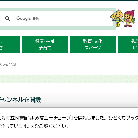
メニューをスキップします
し
健康・福祉
教育・文化
観
き
子育て
スポーツ
ビ
ンネルを開設
チャンネルを開設
「三芳町立図書館 よみ愛ユーチューブ」を開設しました。 ひとくちブッ
介しています。ぜひご覧ください。