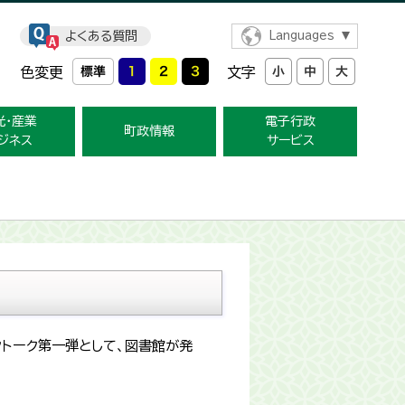
よくある質問
Languages
色変更
文字
光・産業
電子行政
町政情報
ジネス
サービス
クトーク第一弾として、図書館が発