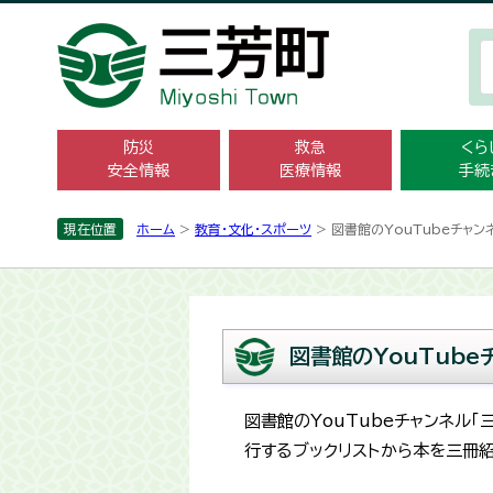
防災
救急
くら
安全情報
医療情報
手続
現在位置
ホーム
>
教育・文化・スポーツ
> 図書館のYouTubeチャ
図書館のYouTube
図書館のYouTubeチャンネル
行するブックリストから本を三冊紹