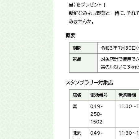
当）をプレゼント！
新鮮なみよし野菜と一緒に、それぞ
みませんか。
概要
期間
令和3年7月30日（
景品
対象店舗で使用で
富の川越いも3kg
スタンプラリー対象店
店名
電話番号
営業時間
富
049-
11:30～1
258-
1502
ほま
049-
11:30～