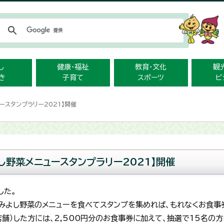
メニューをスキップします
し
健康・福祉
教育・文化
観
き
子育て
スポーツ
ビ
ースタンプラリー2021】開催
し野菜メニュースタンプラリー2021】開催
した。
よし野菜のメニューを食べてスタンプを集めれば、もれなくお食事券を
0店舗）した方には、2,500円分のお食事券に加えて、抽選で15名の方