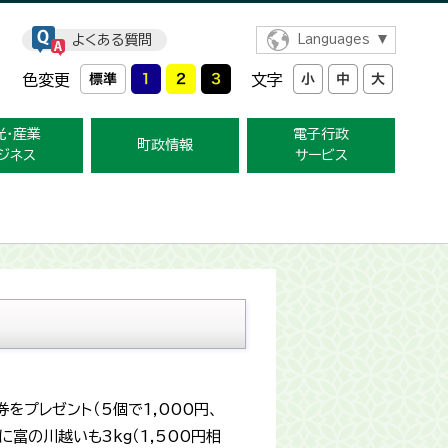
よくある質問
Languages
色変更
文字
光・産業
電子行政
町政情報
ジネス
サービス
プレゼント（5個で1,000円、
に富の川越いも3kg（1,500円相