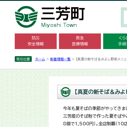
防災
救急
くら
安全情報
医療情報
手続
現在位置
ホーム
>
新着情報一覧
> 【真夏の新そば＆みよし野菜メニュ
【真夏の新そば＆みよ
今年も夏そばの季節がやってきま
三芳産のそば粉で作った夏そばやみ
8個で1,500円）。全店制覇（1