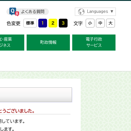
よくある質問
Languages
色変更
文字
光・産業
電子行政
町政情報
ジネス
サービス
とうございました。
用しています。
します。