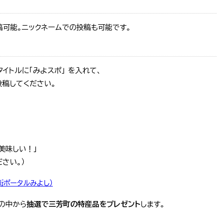
稿可能。ニックネームでの投稿も可能です。
イトルに「みよスポ」 を入れて、
投稿してください。
美味しい！」
さい。）
街ポータルみよし）
の中から
抽選で三芳町の特産品をプレゼント
します。