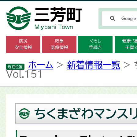
防災
救急
くらし
健康・
安全情報
医療情報
手続き
子育
ホーム
>
新着情報一覧
> 
現在位置
Vol.151
ちくまざわマンスリ