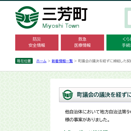
防災
救急
くら
安全情報
医療情報
手続
現在位置
ホーム
>
新着情報一覧
> 町議会の議決を経ずに締結した契
町議会の議決を経ず
他自治体において地方自治法第9
様の事案がありました。