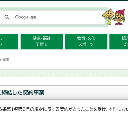
メニューをスキップします
し
健康・福祉
教育・文化
観
き
子育て
スポーツ
ビ
約事案
に締結した契約事案
6条第1項第8号の規定に反する契約があったことを受け、本町にお