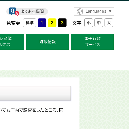
よくある質問
Languages
色変更
文字
光・産業
電子行政
町政情報
ジネス
サービス
いても庁内で調査をしたところ、同