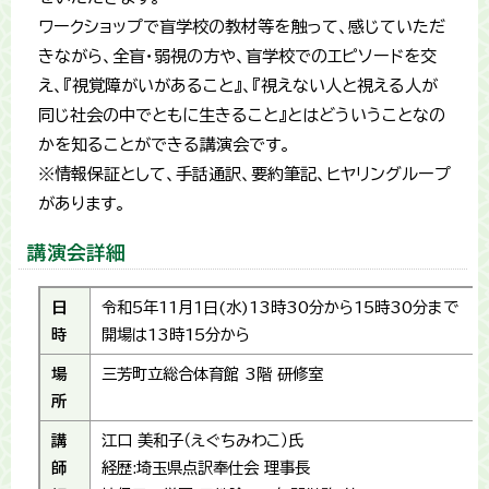
ワークショップで盲学校の教材等を触って、感じていただ
きながら、全盲・弱視の方や、盲学校でのエピソードを交
え、『視覚障がいがあること』、『視えない人と視える人が
同じ社会の中でともに生きること』とはどういうことなの
かを知ることができる講演会です。
​※情報保証として、手話通訳、要約筆記、ヒヤリングループ
があります。
講演会詳細
日
令和5年11月1日(水)13時30分から15時30分まで
時
開場は13時15分から
場
三芳町立総合体育館 3階 研修室
所
講
江口 美和子（えぐちみわこ）氏
師
経歴:埼玉県点訳奉仕会 理事長