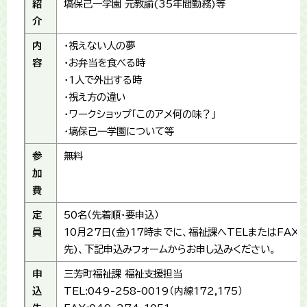
紹
塙保己一学園 元教諭(35年間勤務)等
介
内
・視えない人の夢
容
・お弁当を食べる時
・1人で外出する時
・視え方の違い
・ワークショップ「このアメ何の味？」
・塙保己一学園について等
参
無料
加
費
定
50名（先着順・要申込）
員
10月27日(金)17時までに、福祉課へTELまたはFAX(
先)、下記申込みフォームからお申し込みください。
申
三芳町福祉課 福祉支援担当
込
TEL:049-258-0019（内線172,175）