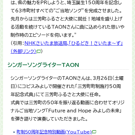
は、県の魅力をPRしようと、埼玉誕生150周年を記念し
て63市町村すべての“ご当地ソング”を完成させました。
先月からは三芳町ふるさと大使に就任！地域を盛り上げ
る活動を続けているTAONさんに曲に込められた思いや
制作時のエピソードを伺います。"
（引用：
NHKさいたま放送局,「ひるどき！さいたま〜ず」
（外部リンク）
）
シンガーソングライターTAON
シンガーソングライターのTAONさんは、3月26日（土曜
日）にコピスみよしで開催された「三芳町町制施行50周
年記念式典」にて三芳町ふるさと大使に任命。
式典では三芳町の50年を振り返る動画に合わせてオリジ
ナルご当地ソング「Future and Hope みよしの未来」
を弾き語りで演奏していただきました。
町制50周年記念特別動画(YouTube)