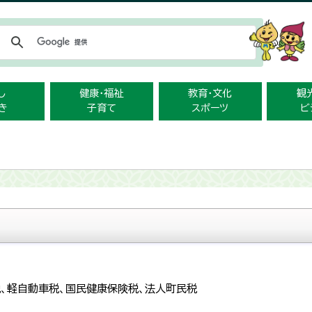
メニューをスキップします
し
健康・福祉
教育・文化
観
き
子育て
スポーツ
ビ
税、軽自動車税、国民健康保険税、法人町民税