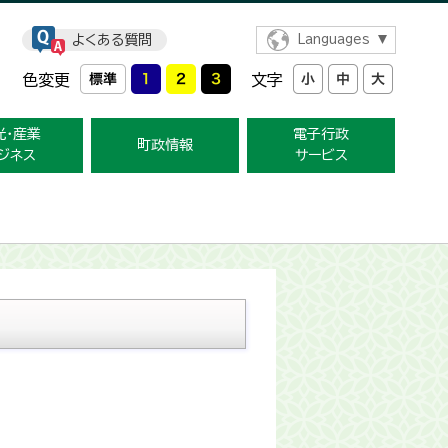
よくある質問
Languages
色変更
文字
光・産業
電子行政
町政情報
ジネス
サービス