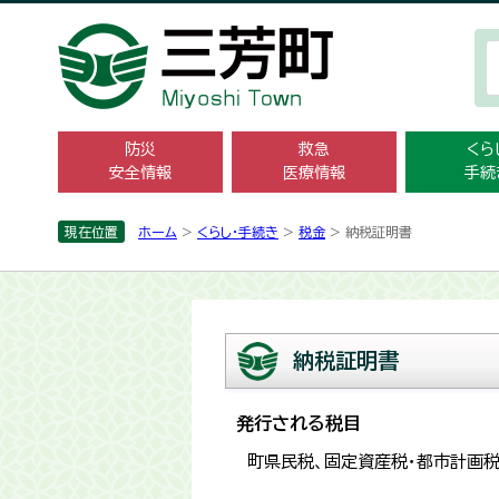
防災
救急
くら
安全情報
医療情報
手続
現在位置
ホーム
>
くらし・手続き
>
税金
> 納税証明書
納税証明書
発行される税目
町県民税、固定資産税・都市計画